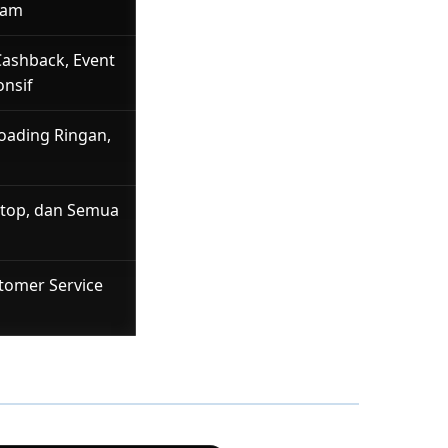
Jam
ashback, Event
onsif
oading Ringan,
sktop, dan Semua
tomer Service