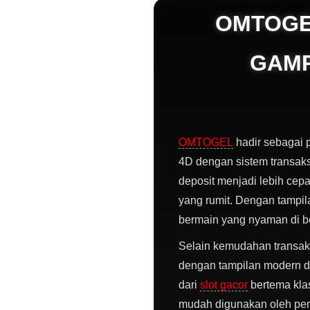
OMTOGEL
GAMP
OMTOGEL
hadir sebagai p
4D dengan sistem transak
deposit menjadi lebih cep
yang rumit. Dengan tampil
bermain yang nyaman di b
Selain kemudahan transak
dengan tampilan modern da
dari
slot gacor
bertema klas
mudah digunakan oleh pem