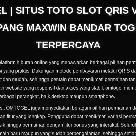
 | SITUS TOTO SLOT QRIS 
ANG MAXWIN BANDAR TOG
TERPERCAYA
latform hiburan online yang menawarkan berbagai pilihan perma
si yang praktis. Dukungan metode pembayaran melalui QRIS
at dan mudah, sehingga pemain dapat menikmati permainan tan
an website yang responsif dan akses yang stabil, omtogel me
erbagai perangkat, baik desktop maupun smartphone.
si, OMTOGEL juga menyediakan beragam pilihan permainan da
n fitur yang lengkap. Pengguna dapat menikmati variasi perm
ik hingga permainan dengan fitur bonus yang interaktif. Selur
ain baru maupun yang sudah berpengalaman, sehingga setiap