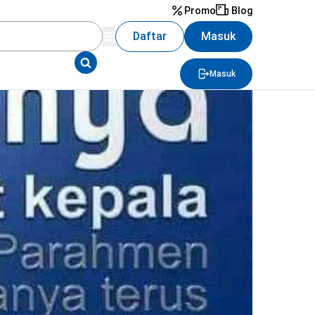
Promo
Blog
Daftar
Masuk
Masuk