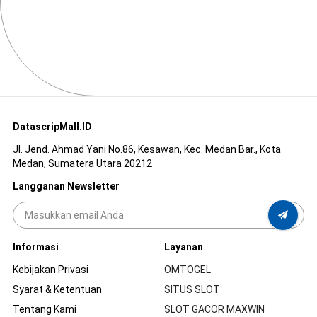
DatascripMall.ID
Jl. Jend. Ahmad Yani No.86, Kesawan, Kec. Medan Bar., Kota
Medan, Sumatera Utara 20212
Langganan Newsletter
Informasi
Layanan
Kebijakan Privasi
OMTOGEL
Syarat & Ketentuan
SITUS SLOT
Tentang Kami
SLOT GACOR MAXWIN