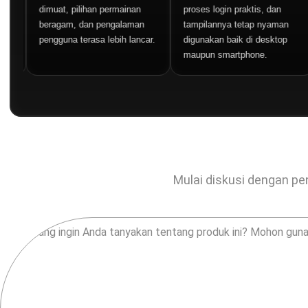
dimuat, pilihan permainan
proses login praktis, dan
beragam, dan pengalaman
tampilannya tetap nyaman
pengguna terasa lebih lancar.
digunakan baik di desktop
maupun smartphone.
Mulai diskusi dengan pen