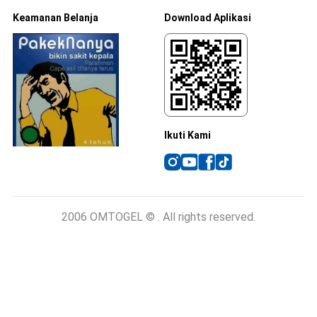
Keamanan Belanja
Download Aplikasi
Ikuti Kami
2006 OMTOGEL © . All rights reserved.