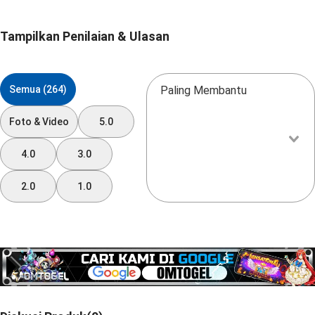
Tampilkan Penilaian & Ulasan
Semua (264)
Paling Membantu
Foto & Video
5.0
4.0
3.0
2.0
1.0