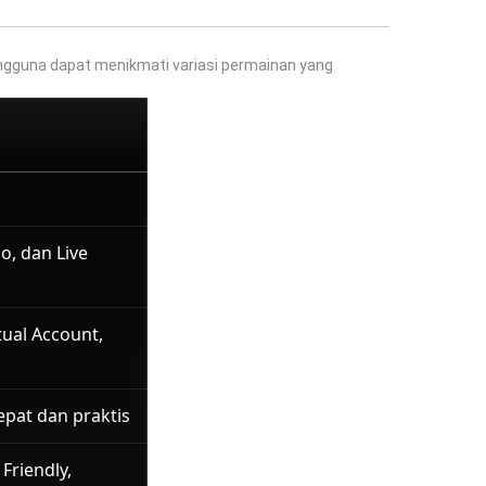
ngguna dapat menikmati variasi permainan yang
no, dan Live
tual Account,
epat dan praktis
Friendly,