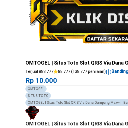
OMTOGEL | Situs Toto Slot QRIS Via Dana
Bandin
Terjual 888.777
88.777 (138.777 penilaian)
Rp 10.000
OMTOGEL
SITUS TOTO
OMTOGEL | Situs Toto Slot QRIS Via Dana Gampang Maxwin Ban
OMTOGEL | Situs Toto Slot QRIS Via Dana