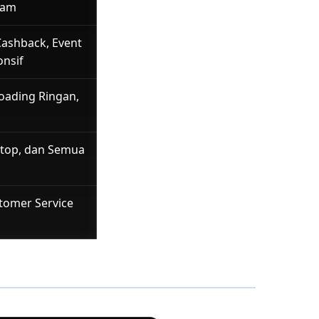
Jam
ashback, Event
onsif
oading Ringan,
sktop, dan Semua
tomer Service