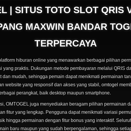
 | SITUS TOTO SLOT QRIS 
ANG MAXWIN BANDAR TOG
TERPERCAYA
latform hiburan online yang menawarkan berbagai pilihan perma
si yang praktis. Dukungan metode pembayaran melalui QRIS
at dan mudah, sehingga pemain dapat menikmati permainan tan
an website yang responsif dan akses yang stabil, omtogel me
erbagai perangkat, baik desktop maupun smartphone.
si, OMTOGEL juga menyediakan beragam pilihan permainan da
n fitur yang lengkap. Pengguna dapat menikmati variasi perm
ik hingga permainan dengan fitur bonus yang interaktif. Selur
ain baru maupun yang sudah berpengalaman, sehingga setiap