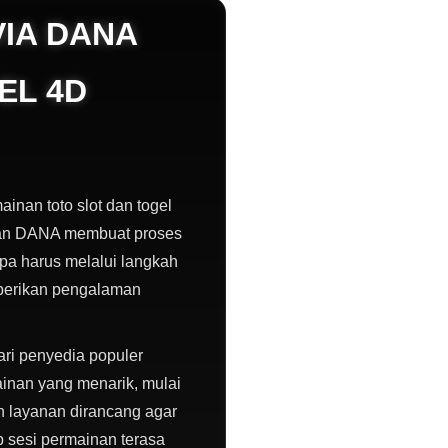
VIA DANA
EL 4D
inan toto slot dan togel
 dan DANA membuat proses
pa harus melalui langkah
mberikan pengalaman
ri penyedia populer
ainan yang menarik, mulai
uh layanan dirancang agar
 sesi permainan terasa