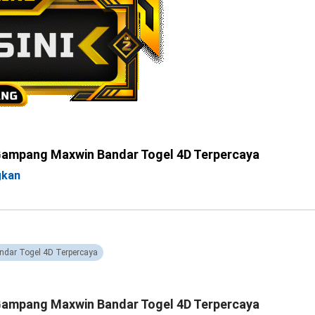
 Gampang Maxwin Bandar Togel 4D Terpercaya
gkan
dar Togel 4D Terpercaya
 Gampang Maxwin Bandar Togel 4D Terpercaya