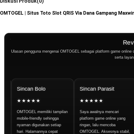
Diskusi Produk(0)
OMTOGEL | Situs Toto Slot QRIS Via Dana Gampang Maxwin
Rev
Ulasan pengguna mengenai OMTOGEL sebagai platform game online deng
serta laya
Sincan Bolo
Sincan Parasit
★★★★★
★★★★★
OMTOGEL memiliki tampilan
Saya awalnya mencari
mobile-friendly sehingga
platform game online yang
nyaman digunakan setiap
ringan, lalu mencoba
hari. Halamannya cepat
OMTOGEL. Aksesnya stabil,