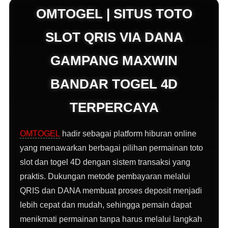
OMTOGEL | SITUS TOTO
SLOT QRIS VIA DANA
GAMPANG MAXWIN
BANDAR TOGEL 4D
TERPERCAYA
OMTOGEL
hadir sebagai platform hiburan online
yang menawarkan berbagai pilihan permainan toto
slot dan togel 4D dengan sistem transaksi yang
praktis. Dukungan metode pembayaran melalui
QRIS dan DANA membuat proses deposit menjadi
lebih cepat dan mudah, sehingga pemain dapat
menikmati permainan tanpa harus melalui langkah