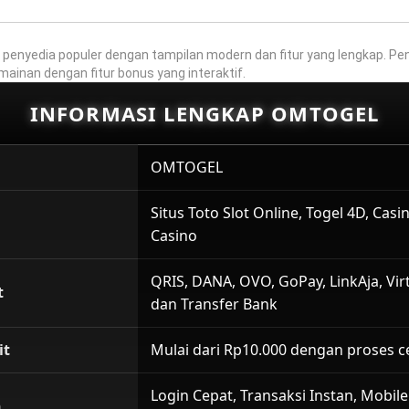
enyedia populer dengan tampilan modern dan fitur yang lengkap. Pe
mainan dengan fitur bonus yang interaktif.
INFORMASI LENGKAP OMTOGEL
OMTOGEL
Situs Toto Slot Online, Togel 4D, Casi
Casino
QRIS, DANA, OVO, GoPay, LinkAja, Vir
t
dan Transfer Bank
it
Mulai dari Rp10.000 dengan proses c
Login Cepat, Transaksi Instan, Mobile 
n