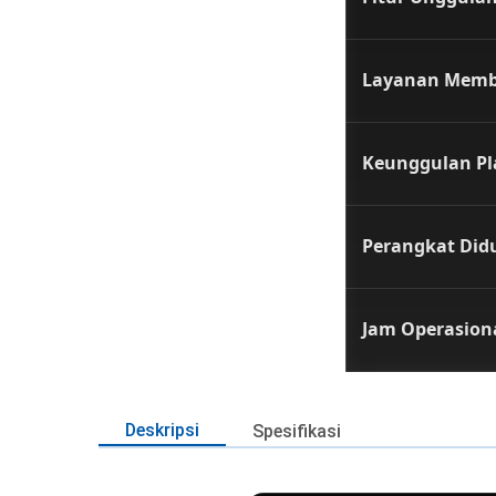
Layanan Memb
Keunggulan Pl
Perangkat Di
Jam Operasion
Deskripsi
Spesifikasi