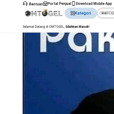
Portal Penjual
Download Mobile App
Bantuan
Kategori
OMTOG
Selamat Datang di OMTOGEL,
Silahkan Masuk!