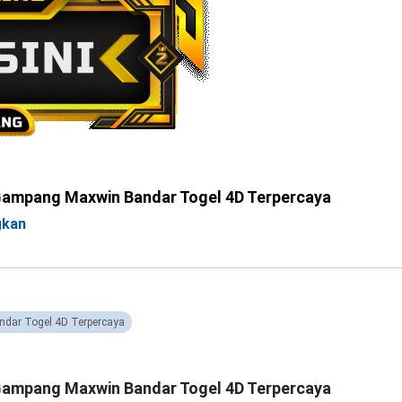
 Gampang Maxwin Bandar Togel 4D Terpercaya
gkan
dar Togel 4D Terpercaya
 Gampang Maxwin Bandar Togel 4D Terpercaya