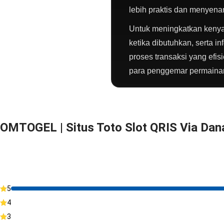
lebih praktis dan menyena
Untuk meningkatkan ken
ketika dibutuhkan, serta 
proses transaksi yang efi
para penggemar permainan
OMTOGEL | Situs Toto Slot QRIS Via Da
5
4
3