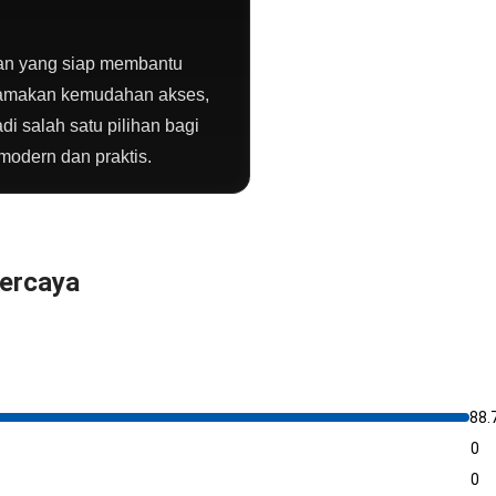
n yang siap membantu
utamakan kemudahan akses,
 salah satu pilihan bagi
modern dan praktis.
percaya
88.
0
0