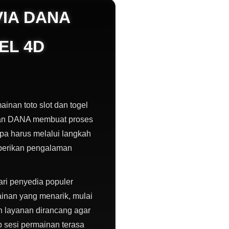
VIA DANA
EL 4D
inan toto slot dan togel
 dan DANA membuat proses
pa harus melalui langkah
mberikan pengalaman
ri penyedia populer
ainan yang menarik, mulai
uh layanan dirancang agar
 sesi permainan terasa