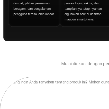
dimuat, pilihan permainan
proses login praktis, dan
y
beragam, dan pengalaman
tampilannya tetap nyaman
m
pengguna terasa lebih lancar.
digunakan baik di desktop
s
maupun smartphone.
y
Mulai diskusi dengan pen