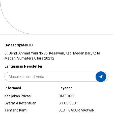
DatascripMall.ID
Jl. Jend. Ahmad Yani No.86, Kesawan, Kec. Medan Bar., Kota
Medan, Sumatera Utara 20212
Langganan Newsletter
Informasi
Layanan
Kebijakan Privasi
OMTOGEL
Syarat & Ketentuan
SITUS SLOT
Tentang Kami
SLOT GACOR MAXWIN