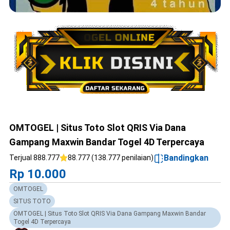
OMTOGEL | Situs Toto Slot QRIS Via Dana
Gampang Maxwin Bandar Togel 4D Terpercaya
Bandingkan
Terjual 888.777
88.777 (138.777 penilaian)
Rp 10.000
OMTOGEL
SITUS TOTO
OMTOGEL | Situs Toto Slot QRIS Via Dana Gampang Maxwin Bandar
Togel 4D Terpercaya