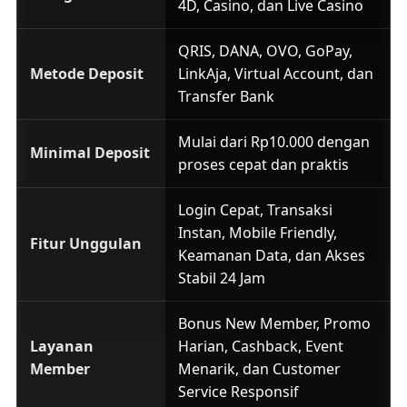
4D, Casino, dan Live Casino
QRIS, DANA, OVO, GoPay,
Metode Deposit
LinkAja, Virtual Account, dan
Transfer Bank
Mulai dari Rp10.000 dengan
Minimal Deposit
proses cepat dan praktis
Login Cepat, Transaksi
Instan, Mobile Friendly,
Fitur Unggulan
Keamanan Data, dan Akses
Stabil 24 Jam
Bonus New Member, Promo
Layanan
Harian, Cashback, Event
Member
Menarik, dan Customer
Service Responsif