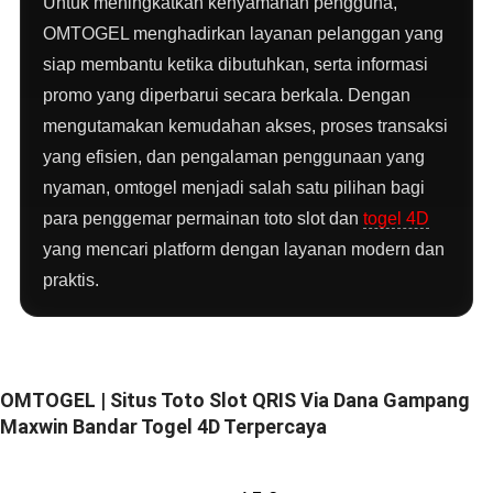
Untuk meningkatkan kenyamanan pengguna,
OMTOGEL menghadirkan layanan pelanggan yang
siap membantu ketika dibutuhkan, serta informasi
promo yang diperbarui secara berkala. Dengan
mengutamakan kemudahan akses, proses transaksi
yang efisien, dan pengalaman penggunaan yang
nyaman, omtogel menjadi salah satu pilihan bagi
para penggemar permainan toto slot dan
togel 4D
yang mencari platform dengan layanan modern dan
praktis.
OMTOGEL | Situs Toto Slot QRIS Via Dana Gampang
Maxwin Bandar Togel 4D Terpercaya