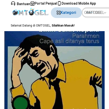
Portal Penjual
Download Mobile App
Bantuan
Kategori
OMTOGEL
Selamat Datang di OMTOGEL,
Silahkan Masuk!