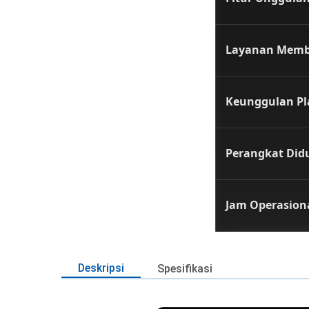
Layanan Memb
Keunggulan Pl
Perangkat Di
Jam Operasion
Deskripsi
Spesifikasi