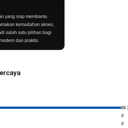
n yang siap membantu
utamakan kemudahan akses,
 salah satu pilihan bagi
modern dan praktis.
percaya
88.
0
0