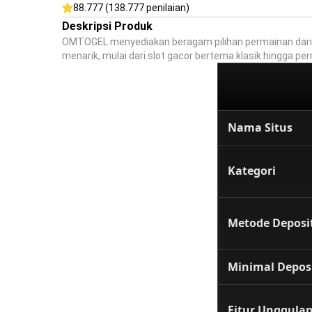
88.777 (138.777 penilaian)
Deskripsi Produk
OMTOGEL menyediakan beragam pilihan permainan dari p
menarik, mulai dari slot gacor bertema klasik hingga per
Nama Situs
Kategori
Metode Deposi
Minimal Depos
Fitur Unggula