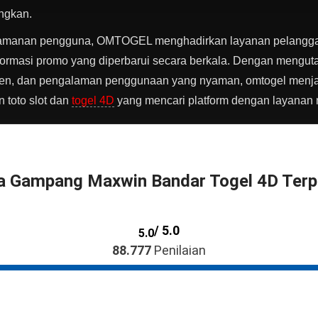
ngkan.
yamanan pengguna, OMTOGEL menghadirkan layanan pelangga
informasi promo yang diperbarui secara berkala. Dengan meng
sien, dan pengalaman penggunaan yang nyaman, omtogel menjadi
 toto slot dan
togel 4D
yang mencari platform dengan layanan 
na Gampang Maxwin Bandar Togel 4D Ter
/ 5.0
5.0
88.777
Penilaian