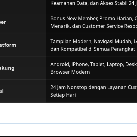
Keamanan Data, dan Akses Stabil 24 
Bonus New Member, Promo Harian, C
er
Menarik, dan Customer Service Resp
Tampilan Modern, Navigasi Mudah, L
atform
dan Kompatibel di Semua Perangkat
Android, iPhone, Tablet, Laptop, De
dukung
Browser Modern
24 Jam Nonstop dengan Layanan Cus
al
Setiap Hari