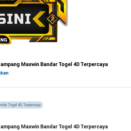
 Gampang Maxwin Bandar Togel 4D Terpercaya
gkan
dar Togel 4D Terpercaya
 Gampang Maxwin Bandar Togel 4D Terpercaya