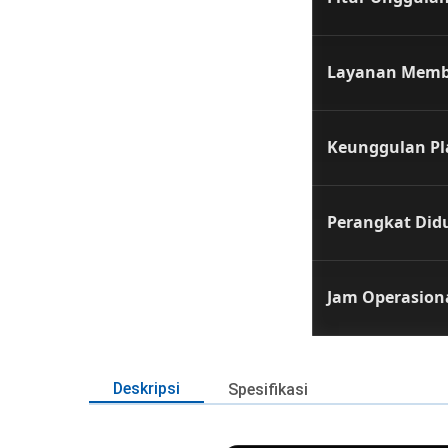
Layanan Memb
Keunggulan Pl
Perangkat Di
Jam Operasion
Deskripsi
Spesifikasi