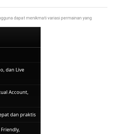
ngguna dapat menikmati variasi permainan yang
no, dan Live
tual Account,
epat dan praktis
Friendly,