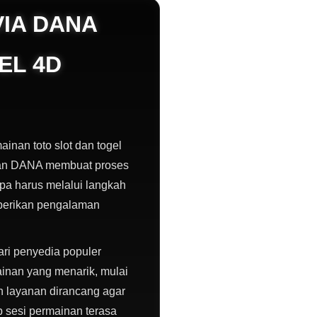
VIA DANA
EL 4D
inan toto slot dan togel
 dan DANA membuat proses
pa harus melalui langkah
mberikan pengalaman
ri penyedia populer
ainan yang menarik, mulai
uh layanan dirancang agar
 sesi permainan terasa