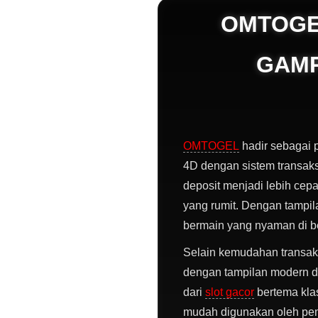
OMTOGEL
GAMP
OMTOGEL
hadir sebagai p
4D dengan sistem transak
deposit menjadi lebih cep
yang rumit. Dengan tampil
bermain yang nyaman di b
Selain kemudahan transak
dengan tampilan modern da
dari
slot gacor
bertema klas
mudah digunakan oleh pem