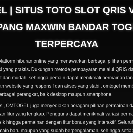
 | SITUS TOTO SLOT QRIS 
ANG MAXWIN BANDAR TOG
TERPERCAYA
latform hiburan online yang menawarkan berbagai pilihan perma
si yang praktis. Dukungan metode pembayaran melalui QRIS
at dan mudah, sehingga pemain dapat menikmati permainan tan
an website yang responsif dan akses yang stabil, omtogel me
erbagai perangkat, baik desktop maupun smartphone.
si, OMTOGEL juga menyediakan beragam pilihan permainan da
n fitur yang lengkap. Pengguna dapat menikmati variasi perm
ik hingga permainan dengan fitur bonus yang interaktif. Selur
ain baru maupun yang sudah berpengalaman, sehingga setiap