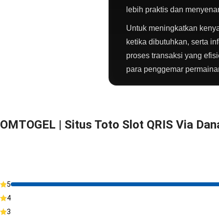
lebih praktis dan menyena
Untuk meningkatkan ken
ketika dibutuhkan, serta 
proses transaksi yang efi
para penggemar permainan
OMTOGEL | Situs Toto Slot QRIS Via Da
5
4
3