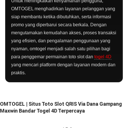
Untuk meningkatkan kenyamanan pengguna,
OMTOGEL menghadirkan layanan pelanggan yang
siap membantu ketika dibutuhkan, serta informasi
promo yang diperbarui secara berkala. Dengan
mengutamakan kemudahan akses, proses transaksi
yang efisien, dan pengalaman penggunaan yang
nyaman, omtogel menjadi salah satu pilihan bagi
para penggemar permainan toto slot dan
togel 4D
yang mencari platform dengan layanan modern dan
praktis.
OMTOGEL | Situs Toto Slot QRIS Via Dana Gampang
Maxwin Bandar Togel 4D Terpercaya