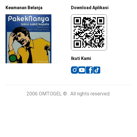
Keamanan Belanja
Download Aplikasi
Ikuti Kami
2006 OMTOGEL © . All rights reserved.