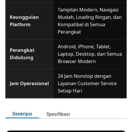
Tampilan Modern, Navigasi
Keunggulan
Mudah, Loading Ringan, dan
Platform
Kompatibel di Semua
Perangkat
Android, iPhone, Tablet,
Perangkat
Laptop, Desktop, dan Semua
Didukung
Browser Modern
24 Jam Nonstop dengan
Jam Operasional
Layanan Customer Service
Setiap Hari
Deskripsi
Spesifikasi