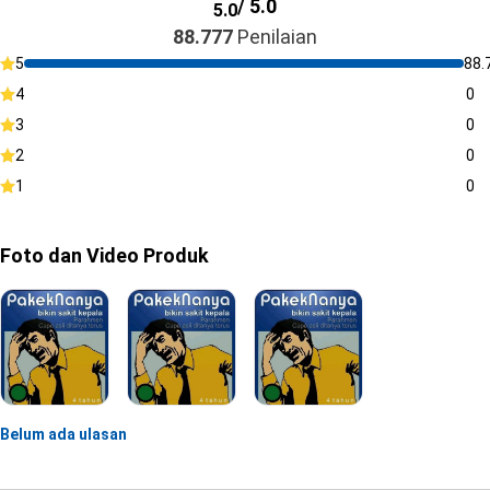
/ 5.0
5.0
88.777
Penilaian
5
88.
4
0
3
0
2
0
1
0
Foto dan Video Produk
Belum ada ulasan