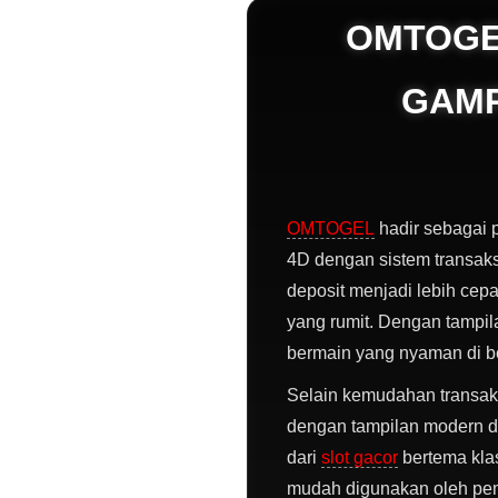
OMTOGEL
GAMP
OMTOGEL
hadir sebagai p
4D dengan sistem transak
deposit menjadi lebih cep
yang rumit. Dengan tampil
bermain yang nyaman di b
Selain kemudahan transak
dengan tampilan modern da
dari
slot gacor
bertema klas
mudah digunakan oleh pem