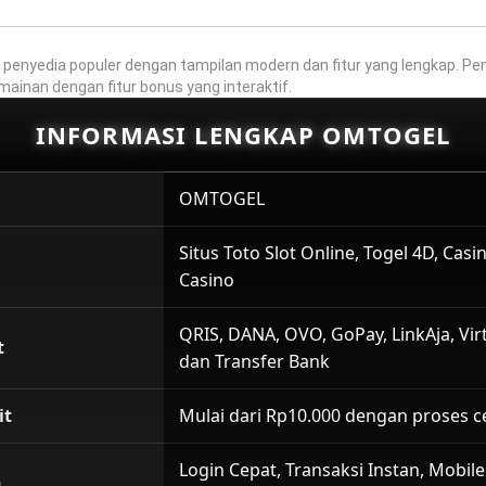
enyedia populer dengan tampilan modern dan fitur yang lengkap. Pe
mainan dengan fitur bonus yang interaktif.
INFORMASI LENGKAP OMTOGEL
OMTOGEL
Situs Toto Slot Online, Togel 4D, Casi
Casino
QRIS, DANA, OVO, GoPay, LinkAja, Vir
t
dan Transfer Bank
it
Mulai dari Rp10.000 dengan proses c
Login Cepat, Transaksi Instan, Mobile 
n