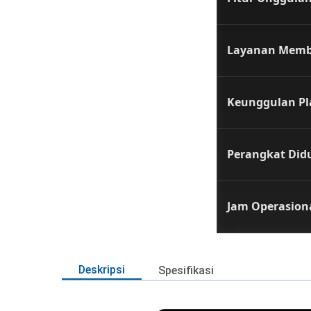
Layanan Memb
Keunggulan Pl
Perangkat Di
Jam Operasion
Deskripsi
Spesifikasi