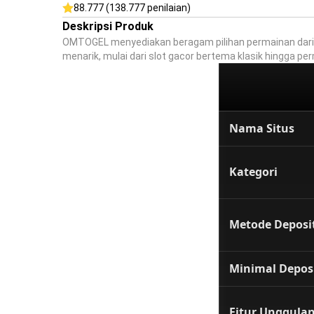
88.777 (138.777 penilaian)
Deskripsi Produk
OMTOGEL menyediakan beragam pilihan permainan dari p
menarik, mulai dari slot gacor bertema klasik hingga per
Nama Situs
Kategori
Metode Deposi
Minimal Depos
Fitur Unggula