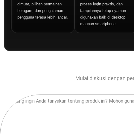
dimuat, pilihan permainan
proses login praktis, dan
y
beragam, dan pengalaman
tampilannya tetap nyaman
m
pengguna terasa lebih lancar.
digunakan baik di desktop
s
maupun smartphone.
y
Mulai diskusi dengan pen