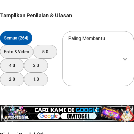
Tampilkan Penilaian & Ulasan
Semua (264)
Paling Membantu
Foto & Video
5.0
4.0
3.0
2.0
1.0