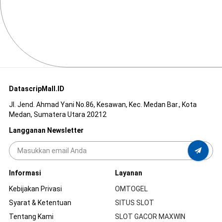
DatascripMall.ID
Jl. Jend. Ahmad Yani No.86, Kesawan, Kec. Medan Bar., Kota
Medan, Sumatera Utara 20212
Langganan Newsletter
Informasi
Layanan
Kebijakan Privasi
OMTOGEL
Syarat & Ketentuan
SITUS SLOT
Tentang Kami
SLOT GACOR MAXWIN