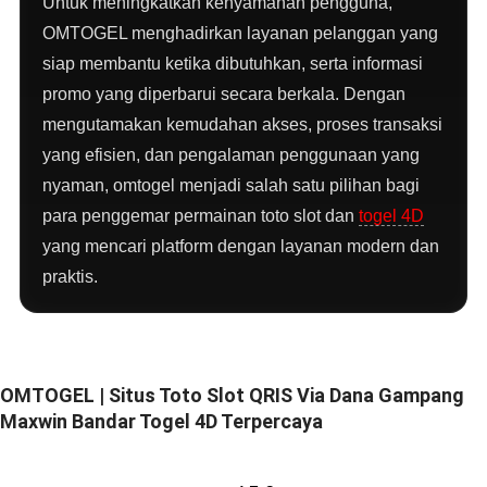
Untuk meningkatkan kenyamanan pengguna,
OMTOGEL menghadirkan layanan pelanggan yang
siap membantu ketika dibutuhkan, serta informasi
promo yang diperbarui secara berkala. Dengan
mengutamakan kemudahan akses, proses transaksi
yang efisien, dan pengalaman penggunaan yang
nyaman, omtogel menjadi salah satu pilihan bagi
para penggemar permainan toto slot dan
togel 4D
yang mencari platform dengan layanan modern dan
praktis.
OMTOGEL | Situs Toto Slot QRIS Via Dana Gampang
Maxwin Bandar Togel 4D Terpercaya