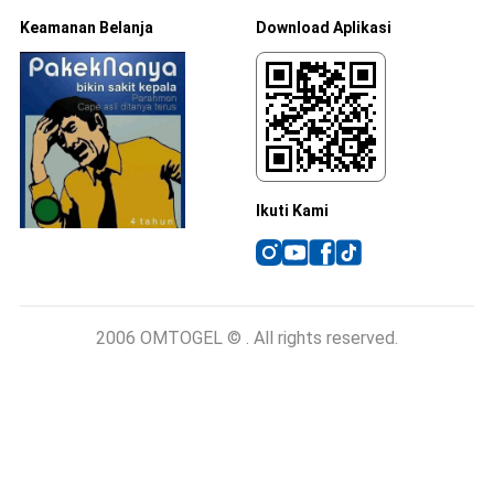
Keamanan Belanja
Download Aplikasi
Ikuti Kami
2006 OMTOGEL © . All rights reserved.