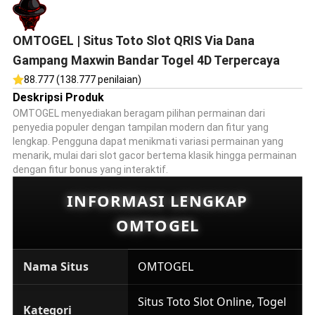
OMTOGEL | Situs Toto Slot QRIS Via Dana
Gampang Maxwin Bandar Togel 4D Terpercaya
88.777 (138.777 penilaian)
Deskripsi Produk
OMTOGEL menyediakan beragam pilihan permainan dari
penyedia populer dengan tampilan modern dan fitur yang
lengkap. Pengguna dapat menikmati variasi permainan yang
menarik, mulai dari slot gacor bertema klasik hingga permainan
dengan fitur bonus yang interaktif.
INFORMASI LENGKAP
OMTOGEL
Nama Situs
OMTOGEL
Situs Toto Slot Online, Togel
Kategori