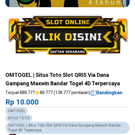
OMTOGEL | Situs Toto Slot QRIS Via Dana
Gampang Maxwin Bandar Togel 4D Terpercaya
Bandingkan
Terjual 888.777
88.777 (138.777 penilaian)
Rp 10.000
OMTOGEL
SITUS TOTO
OMTOGEL | Situs Toto Slot QRIS Via Dana Gampang Maxwin Bandar
Togel 4D Terpercaya