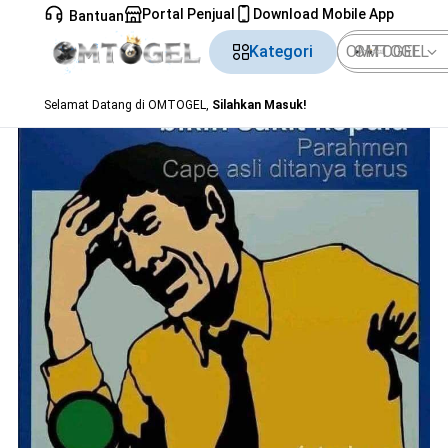
Portal Penjual
Download Mobile App
Bantuan
Kategori
OMTOGEL
Selamat Datang di OMTOGEL,
Silahkan Masuk!