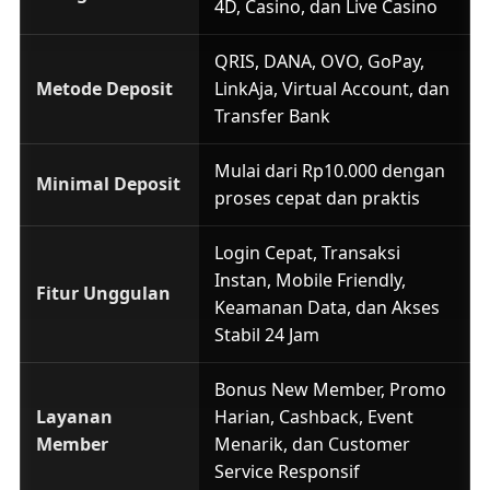
4D, Casino, dan Live Casino
QRIS, DANA, OVO, GoPay,
Metode Deposit
LinkAja, Virtual Account, dan
Transfer Bank
Mulai dari Rp10.000 dengan
Minimal Deposit
proses cepat dan praktis
Login Cepat, Transaksi
Instan, Mobile Friendly,
Fitur Unggulan
Keamanan Data, dan Akses
Stabil 24 Jam
Bonus New Member, Promo
Layanan
Harian, Cashback, Event
Member
Menarik, dan Customer
Service Responsif