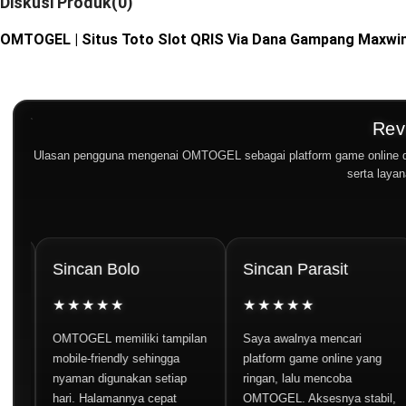
Diskusi Produk(0)
OMTOGEL | Situs Toto Slot QRIS Via Dana Gampang Maxwin
Rev
Ulasan pengguna mengenai OMTOGEL sebagai platform game online deng
serta laya
Sincan Bolo
Sincan Parasit
★★★★★
★★★★★
OMTOGEL memiliki tampilan
Saya awalnya mencari
mobile-friendly sehingga
platform game online yang
p
nyaman digunakan setiap
ringan, lalu mencoba
p
hari. Halamannya cepat
OMTOGEL. Aksesnya stabil,
g