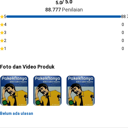
/ 5.0
5.0
88.777
Penilaian
5
88.
4
0
3
0
2
0
1
0
Foto dan Video Produk
Belum ada ulasan