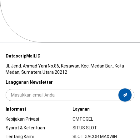
DatascripMall.ID
Jl. Jend. Ahmad Yani No.86, Kesawan, Kec. Medan Bar., Kota
Medan, Sumatera Utara 20212
Langganan Newsletter
Informasi
Layanan
Kebijakan Privasi
OMTOGEL
Syarat & Ketentuan
SITUS SLOT
Tentang Kami
SLOT GACOR MAXWIN