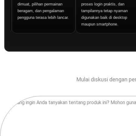
dimuat, pilihan permainan
proses login praktis, dan
beragam, dan pengalaman
tampilannya tetap nyaman
pengguna terasa lebih lancar.
digunakan baik di desktop
maupun smartphone.
Mulai diskusi dengan pen