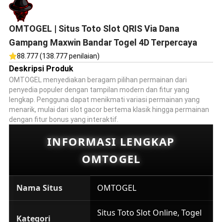
OMTOGEL | Situs Toto Slot QRIS Via Dana
Gampang Maxwin Bandar Togel 4D Terpercaya
88.777 (138.777 penilaian)
Deskripsi Produk
OMTOGEL menyediakan beragam pilihan permainan dari
penyedia populer dengan tampilan modern dan fitur yang
lengkap. Pengguna dapat menikmati variasi permainan yang
menarik, mulai dari slot gacor bertema klasik hingga permainan
dengan fitur bonus yang interaktif.
INFORMASI LENGKAP
OMTOGEL
Nama Situs
OMTOGEL
Situs Toto Slot Online, Togel
Kategori