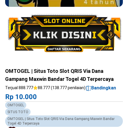
OMTOGEL | Situs Toto Slot QRIS Via Dana
Gampang Maxwin Bandar Togel 4D Terpercaya
Bandingkan
Terjual 888.777
88.777 (138.777 penilaian)
Rp 10.000
OMTOGEL
SITUS TOTO
OMTOGEL | Situs Toto Slot QRIS Via Dana Gampang Maxwin Bandar
Togel 4D Terpercaya