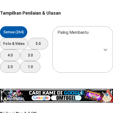
Tampilkan Penilaian & Ulasan
Semua (264)
Paling Membantu
Foto & Video
5.0
4.0
3.0
2.0
1.0