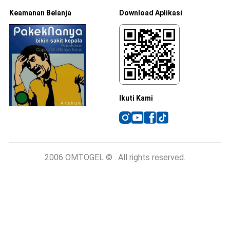
Keamanan Belanja
Download Aplikasi
Ikuti Kami
2006 OMTOGEL © . All rights reserved.