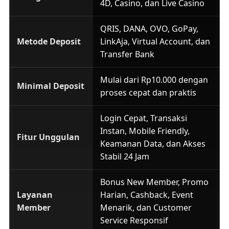
4D, Casino, dan Live Casino
QRIS, DANA, OVO, GoPay,
Metode Deposit
LinkAja, Virtual Account, dan
Transfer Bank
Mulai dari Rp10.000 dengan
Minimal Deposit
proses cepat dan praktis
Login Cepat, Transaksi
Instan, Mobile Friendly,
Fitur Unggulan
Keamanan Data, dan Akses
Stabil 24 Jam
Bonus New Member, Promo
Layanan
Harian, Cashback, Event
Member
Menarik, dan Customer
Service Responsif