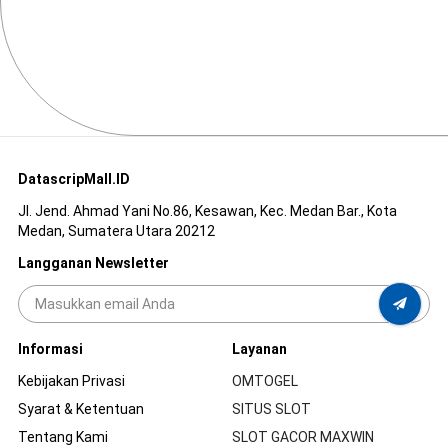
DatascripMall.ID
Jl. Jend. Ahmad Yani No.86, Kesawan, Kec. Medan Bar., Kota
Medan, Sumatera Utara 20212
Langganan Newsletter
Informasi
Layanan
Kebijakan Privasi
OMTOGEL
Syarat & Ketentuan
SITUS SLOT
Tentang Kami
SLOT GACOR MAXWIN