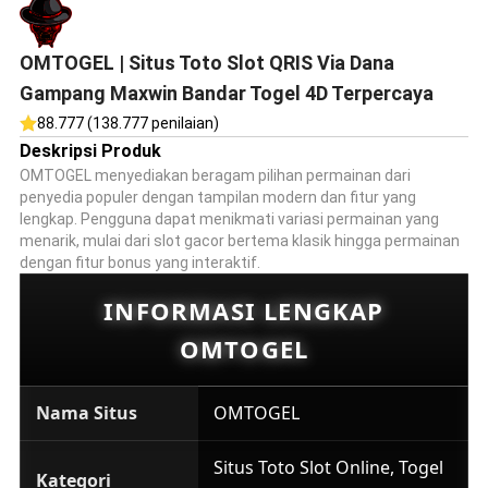
OMTOGEL | Situs Toto Slot QRIS Via Dana
Gampang Maxwin Bandar Togel 4D Terpercaya
88.777 (138.777 penilaian)
Deskripsi Produk
OMTOGEL menyediakan beragam pilihan permainan dari
penyedia populer dengan tampilan modern dan fitur yang
lengkap. Pengguna dapat menikmati variasi permainan yang
menarik, mulai dari slot gacor bertema klasik hingga permainan
dengan fitur bonus yang interaktif.
INFORMASI LENGKAP
OMTOGEL
Nama Situs
OMTOGEL
Situs Toto Slot Online, Togel
Kategori