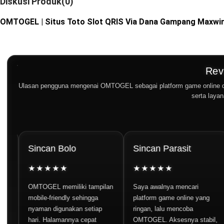
Diskusi Produk(0)
OMTOGEL | Situs Toto Slot QRIS Via Dana Gampang Maxwin
Rev
Ulasan pengguna mengenai OMTOGEL sebagai platform game online deng
serta laya
Sincan Bolo
Sincan Parasit
S
★★★★★
★★★★★
OMTOGEL memiliki tampilan
Saya awalnya mencari
O
mobile-friendly sehingga
platform game online yang
p
nyaman digunakan setiap
ringan, lalu mencoba
p
hari. Halamannya cepat
OMTOGEL. Aksesnya stabil,
g