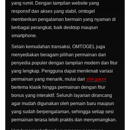
yang rumit. Dengan tampilan website yang
responsif dan akses yang stabil, omtogel
memberikan pengalaman bermain yang nyaman di
berbagai perangkat, baik desktop maupun
smartphone.
Selain kemudahan transaksi, OMTOGEL juga
menyediakan beragam pilihan permainan dari
penyedia populer dengan tampilan modern dan fitur
yang lengkap. Pengguna dapat menikmati variasi
permainan yang menarik, mulai dari
slot gacor
bertema klasik hingga permainan dengan fitur
bonus yang interaktif. Seluruh layanan dirancang
agar mudah digunakan oleh pemain baru maupun
yang sudah berpengalaman, sehingga setiap sesi
permainan terasa lebih praktis dan menyenangkan.