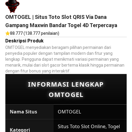
OMTOGEL | Situs Toto Slot QRIS Via Dana
Gampang Maxwin Bandar Togel 4D Terpercaya
88.777 (138.777 penilaian)
Deskripsi Produk
OMTOGEL menyediakan beragam pilihan permainan dari
penyedia populer dengan tampilan modern dan fitur yang
lengkap. Pengguna dapat menikmati variasi permainan yang
menarik, mulai dari slot gacor bertema klasik hingga permainan
dengan fitur bonus yang interaktif.
INFORMASI LENGKAP
OMTOGEL
Nama Situs
OMTOGEL
Situs Toto Slot Online, Togel
Kategori