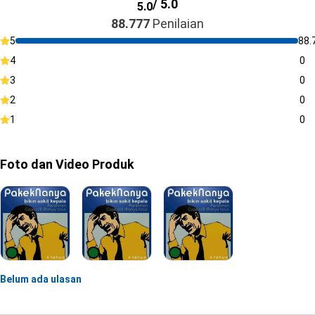
/ 5.0
5.0
88.777
Penilaian
5
88.
4
0
3
0
2
0
1
0
Foto dan Video Produk
Belum ada ulasan