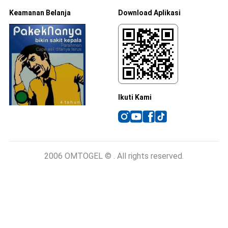
Keamanan Belanja
Download Aplikasi
Ikuti Kami
2006 OMTOGEL © . All rights reserved.