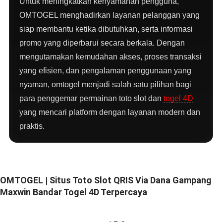
Untuk meningkatkan kenyamanan pengguna,
OMTOGEL menghadirkan layanan pelanggan yang
siap membantu ketika dibutuhkan, serta informasi
promo yang diperbarui secara berkala. Dengan
mengutamakan kemudahan akses, proses transaksi
yang efisien, dan pengalaman penggunaan yang
nyaman, omtogel menjadi salah satu pilihan bagi
para penggemar permainan toto slot dan
togel 4D
yang mencari platform dengan layanan modern dan
praktis.
OMTOGEL | Situs Toto Slot QRIS Via Dana Gampang
Maxwin Bandar Togel 4D Terpercaya