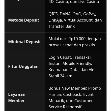
4D, Casino, dan Live Casino
QRIS, DANA, OVO, GoPay,
Metode Deposit
LinkAja, Virtual Account, dan
Transfer Bank
Mulai dari Rp10.000 dengan
Minimal Deposit
proses cepat dan praktis
Login Cepat, Transaksi
Instan, Mobile Friendly,
Fitur Unggulan
Keamanan Data, dan Akses
Stabil 24 Jam
Bonus New Member, Promo
Layanan
Harian, Cashback, Event
Member
Menarik, dan Customer
Service Responsif