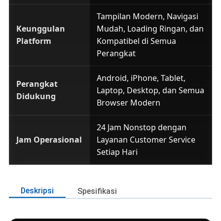
Tampilan Modern, Navigasi
Keunggulan
Mudah, Loading Ringan, dan
Platform
Kompatibel di Semua
Perangkat
Android, iPhone, Tablet,
Perangkat
Laptop, Desktop, dan Semua
Didukung
Browser Modern
24 Jam Nonstop dengan
Jam Operasional
Layanan Customer Service
Setiap Hari
Deskripsi
Spesifikasi