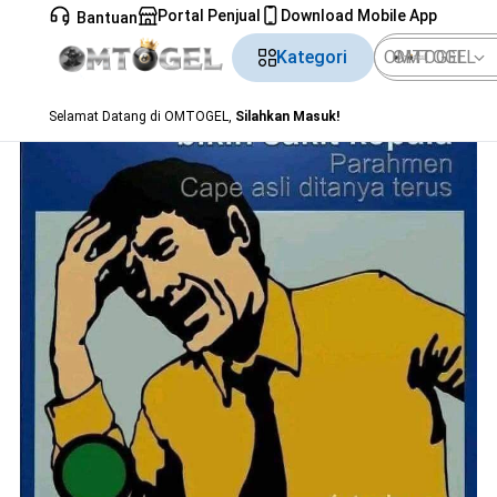
Portal Penjual
Download Mobile App
Bantuan
Kategori
OMTOGEL
Selamat Datang di OMTOGEL,
Silahkan Masuk!