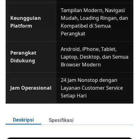
Tampilan Modern, Navigasi
Keunggulan
Mudah, Loading Ringan, dan
Platform
Kompatibel di Semua
Perangkat
Android, iPhone, Tablet,
Perangkat
Laptop, Desktop, dan Semua
Didukung
Browser Modern
24 Jam Nonstop dengan
Jam Operasional
Layanan Customer Service
Setiap Hari
Deskripsi
Spesifikasi