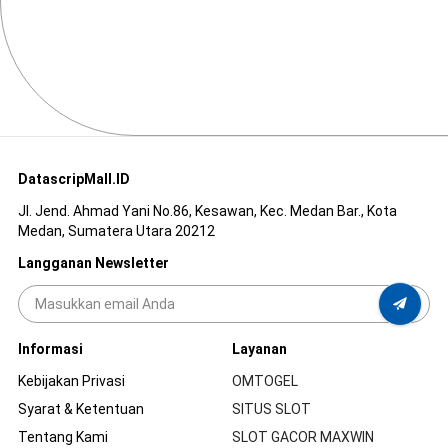
DatascripMall.ID
Jl. Jend. Ahmad Yani No.86, Kesawan, Kec. Medan Bar., Kota
Medan, Sumatera Utara 20212
Langganan Newsletter
Informasi
Layanan
Kebijakan Privasi
OMTOGEL
Syarat & Ketentuan
SITUS SLOT
Tentang Kami
SLOT GACOR MAXWIN