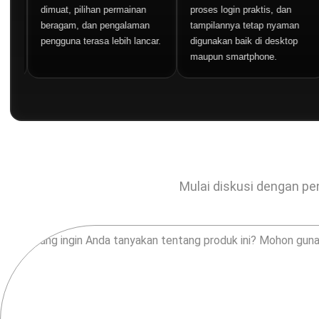
dimuat, pilihan permainan
proses login praktis, dan
beragam, dan pengalaman
tampilannya tetap nyaman
pengguna terasa lebih lancar.
digunakan baik di desktop
maupun smartphone.
Mulai diskusi dengan pen