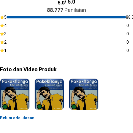
/ 5.0
5.0
88.777
Penilaian
5
88.
4
0
3
0
2
0
1
0
Foto dan Video Produk
Belum ada ulasan