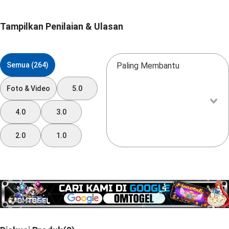
Tampilkan Penilaian & Ulasan
Semua (264)
Paling Membantu
Foto & Video
5.0
4.0
3.0
2.0
1.0