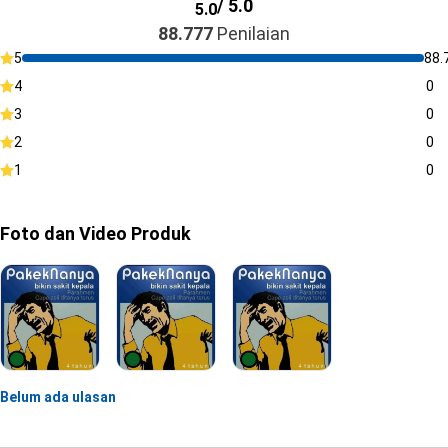
/ 5.0
5.0
88.777
Penilaian
5
88.
4
0
3
0
2
0
1
0
Foto dan Video Produk
Belum ada ulasan