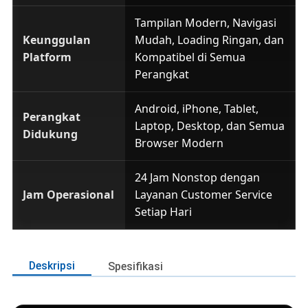
Tampilan Modern, Navigasi
Keunggulan
Mudah, Loading Ringan, dan
Platform
Kompatibel di Semua
Perangkat
Android, iPhone, Tablet,
Perangkat
Laptop, Desktop, dan Semua
Didukung
Browser Modern
24 Jam Nonstop dengan
Jam Operasional
Layanan Customer Service
Setiap Hari
Deskripsi
Spesifikasi