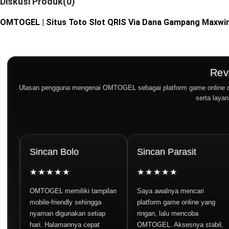
Diskusi Produk(0)
OMTOGEL | Situs Toto Slot QRIS Via Dana Gampang Maxwin
Rev
Ulasan pengguna mengenai OMTOGEL sebagai platform game online deng
serta laya
Sincan Bolo
Sincan Parasit
★★★★★
★★★★★
OMTOGEL memiliki tampilan
Saya awalnya mencari
O
mobile-friendly sehingga
platform game online yang
p
nyaman digunakan setiap
ringan, lalu mencoba
p
hari. Halamannya cepat
OMTOGEL. Aksesnya stabil,
g