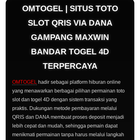
OMTOGEL | SITUS TOTO
SLOT QRIS VIA DANA
GAMPANG MAXWIN
BANDAR TOGEL 4D
TERPERCAYA
OMTOGEL
hadir sebagai platform hiburan online
yang menawarkan berbagai pilihan permainan toto
slot dan togel 4D dengan sistem transaksi yang
praktis. Dukungan metode pembayaran melalui
QRIS dan DANA membuat proses deposit menjadi
lebih cepat dan mudah, sehingga pemain dapat
menikmati permainan tanpa harus melalui langkah