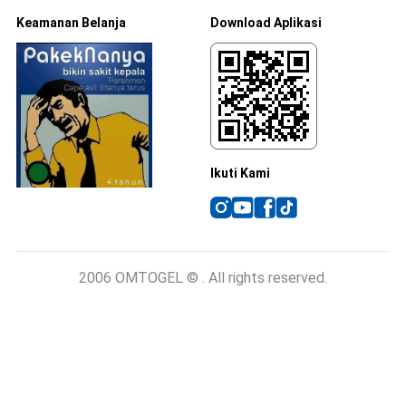
Keamanan Belanja
Download Aplikasi
Ikuti Kami
2006 OMTOGEL © . All rights reserved.