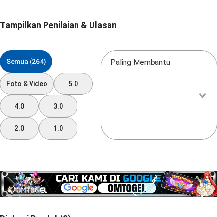
Tampilkan Penilaian & Ulasan
Semua (264)
Paling Membantu
Foto & Video
5.0
4.0
3.0
2.0
1.0